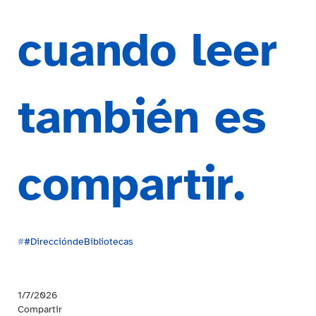
cuando leer
también es
compartir.
#
#DireccióndeBibliotecas
1/7/2026
Compartir