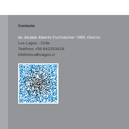
Contacto
Av. Alcalde Alberto Fuchslocher 1305, Osorno
Los Lagos - Chile
Teléfono +56 642333428
biblioteca@ulagos.cl