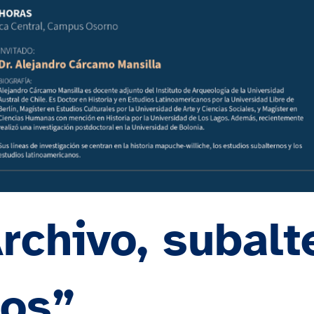
rchivo, subalt
ios”