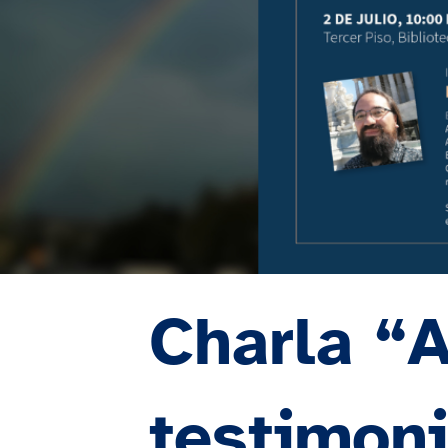
Charla “A
testimon