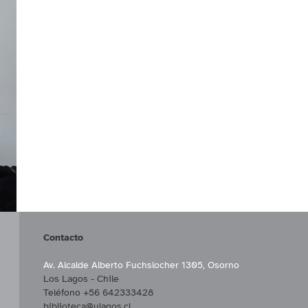
Contacto
Av. Alcalde Alberto Fuchslocher 1305, Osorno
Los Lagos - Chile
Teléfono +56 642333428
biblioteca@ulagos.cl