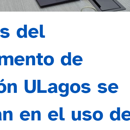
s del
mento de
ón ULagos se
an en el uso d