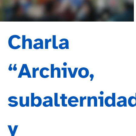
Charla
“Archivo,
subalternida
y