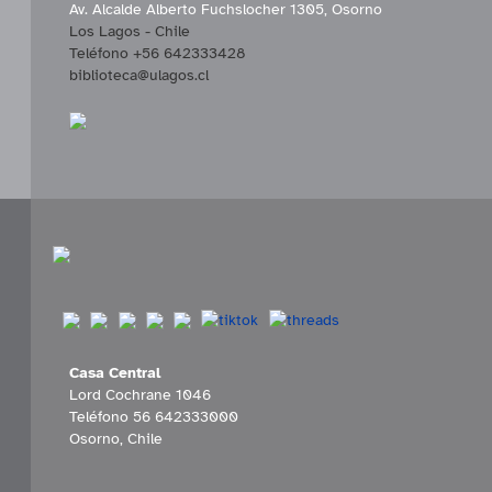
Av. Alcalde Alberto Fuchslocher 1305, Osorno
Los Lagos - Chile
Teléfono +56 642333428
biblioteca@ulagos.cl
Casa Central
Lord Cochrane 1046
Teléfono 56 642333000
Osorno, Chile